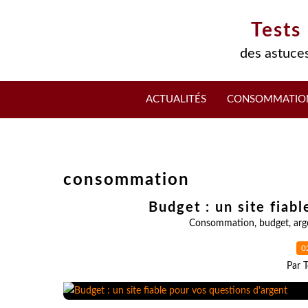
Tests
des astuces
ACTUALITÉS
CONSOMMATIO
consommation
Budget : un site fiab
Consommation
,
budget
,
arg
0
Par T