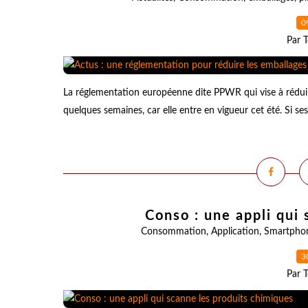
0
Par T
La réglementation européenne dite PPWR qui vise à réduire
quelques semaines, car elle entre en vigueur cet été. Si se
Conso : une appli qui
Consommation
,
Application
,
Smartpho
3
Par T