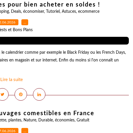
les pour bien acheter en soldes !
pping
,
Deals
,
économiser
,
Tutoriel
,
Astuces
,
ecommerce
2.06.2026
…
ests et Bons Plans
 le calendrier comme par exemple le Black Friday ou les French Days,
ires en magasin et sur internet. Enfin du moins si l'on connaît un
Lire la suite
sauvages comestibles en France
ette
,
plantes
,
Nature
,
Durable
,
économies
,
Gratuit
7.06.2026
…