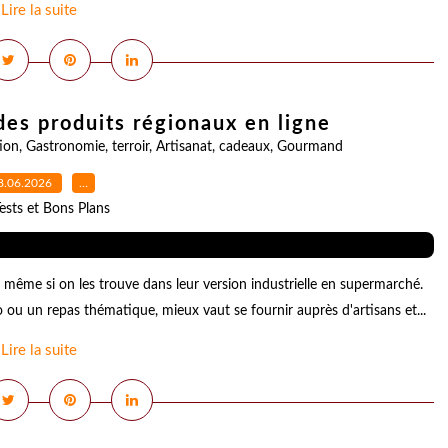
Lire la suite
des produits régionaux en ligne
ion
,
Gastronomie
,
terroir
,
Artisanat
,
cadeaux
,
Gourmand
8.06.2026
…
ests et Bons Plans
 même si on les trouve dans leur version industrielle en supermarché.
ou un repas thématique, mieux vaut se fournir auprès d'artisans et...
Lire la suite