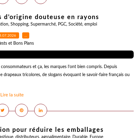
s d’origine douteuse en rayons
tion
,
Shopping
,
Supermarché
,
PGC
,
Société
,
emploi
3.07.2026
…
ests et Bons Plans
 consommateurs et ça, les marques l’ont bien compris. Depuis
e drapeaux tricolores, de slogans évoquant le savoir-faire français ou
Lire la suite
ion pour réduire les emballages
astique
,
distributeurs
,
agroalimentaire
,
Durable
,
Europe