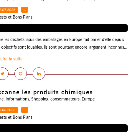
9.07.2026
…
ests et Bons Plans
 les déchets issus des emballages en Europe fait parler d'elle depuis
s objectifs sont louables, ils sont pourtant encore largement inconnus...
Lire la suite
 scanne les produits chimiques
ne
,
Informations
,
Shopping
,
consommateurs
,
Europe
0.06.2026
…
ests et Bons Plans