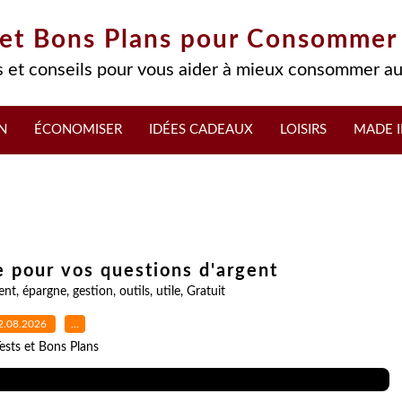
 et Bons Plans pour Consommer
 et conseils pour vous aider à mieux consommer au
N
ÉCONOMISER
IDÉES CADEAUX
LOISIRS
MADE I
le pour vos questions d'argent
ent
,
épargne
,
gestion
,
outils
,
utile
,
Gratuit
2.08.2026
…
ests et Bons Plans