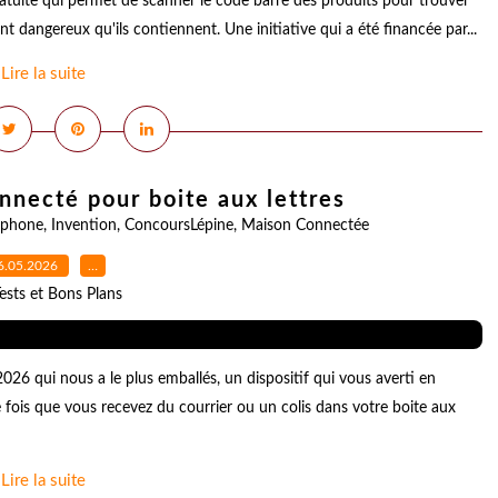
tuite qui permet de scanner le code barre des produits pour trouver
t dangereux qu'ils contiennent. Une initiative qui a été financée par...
Lire la suite
onnecté pour boite aux lettres
tphone
,
Invention
,
ConcoursLépine
,
Maison Connectée
6.05.2026
…
ests et Bons Plans
26 qui nous a le plus emballés, un dispositif qui vous averti en
fois que vous recevez du courrier ou un colis dans votre boite aux
Lire la suite