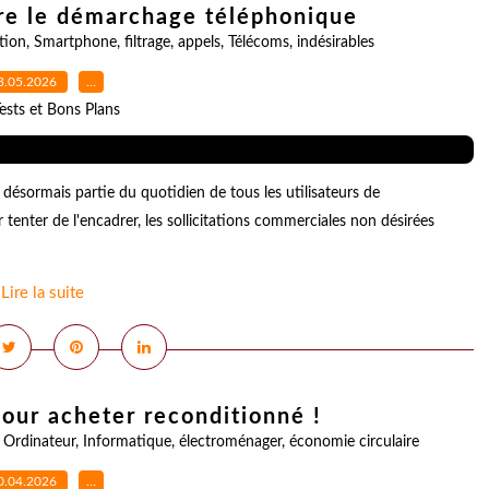
tre le démarchage téléphonique
tion
,
Smartphone
,
filtrage
,
appels
,
Télécoms
,
indésirables
3.05.2026
…
ests et Bons Plans
désormais partie du quotidien de tous les utilisateurs de
enter de l'encadrer, les sollicitations commerciales non désirées
Lire la suite
pour acheter reconditionné !
,
Ordinateur
,
Informatique
,
électroménager
,
économie circulaire
0.04.2026
…