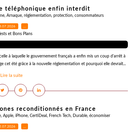
e téléphonique enfin interdit
ne
,
Arnaque
,
réglementation
,
protection
,
consommateurs
8.07.2026
…
ests et Bons Plans
le à laquelle le gouvernement français a enfin mis un coup d'arrêt à
cet été grâce à la nouvelle réglementation et pourquoi elle devrait...
Lire la suite
hones reconditionnés en France
e
,
Apple
,
iPhone
,
CertiDeal
,
French Tech
,
Durable
,
économiser
2.07.2026
…