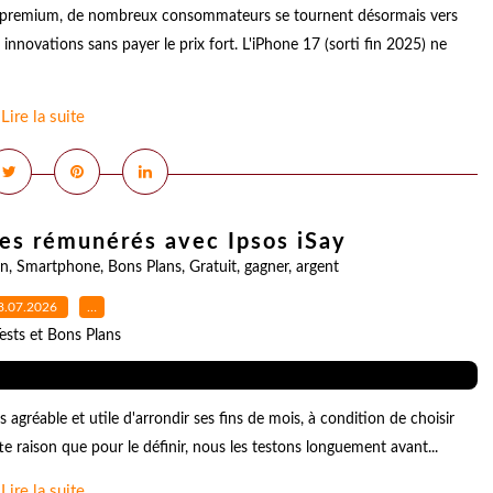
nes premium, de nombreux consommateurs se tournent désormais vers
innovations sans payer le prix fort. L'iPhone 17 (sorti fin 2025) ne
Lire la suite
es rémunérés avec Ipsos iSay
on
,
Smartphone
,
Bons Plans
,
Gratuit
,
gagner
,
argent
8.07.2026
…
ests et Bons Plans
agréable et utile d'arrondir ses fins de mois, à condition de choisir
tte raison que pour le définir, nous les testons longuement avant...
Lire la suite