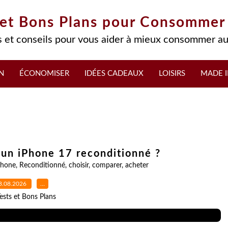
 et Bons Plans pour Consommer
 et conseils pour vous aider à mieux consommer au
N
ÉCONOMISER
IDÉES CADEAUX
LOISIRS
MADE I
un iPhone 17 reconditionné ?
Phone
,
Reconditionné
,
choisir
,
comparer
,
acheter
3.08.2026
…
ests et Bons Plans