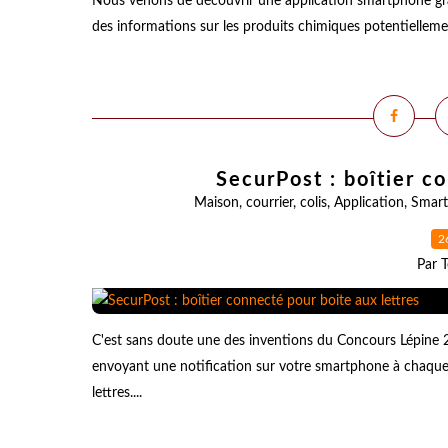
Nous venons de découvrir une application smartphone gra
des informations sur les produits chimiques potentiellemen
SecurPost : boîtier c
Maison
,
courrier
,
colis
,
Application
,
Smar
2
Par T
C'est sans doute une des inventions du Concours Lépine 20
envoyant une notification sur votre smartphone à chaque 
lettres....