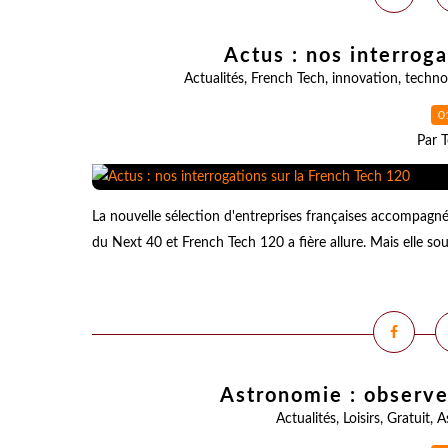
Actus : nos interrog
Actualités
,
French Tech
,
innovation
,
techno
0
Par T
La nouvelle sélection d'entreprises françaises accompagnée
du Next 40 et French Tech 120 a fière allure. Mais elle so
Astronomie : observer
Actualités
,
Loisirs
,
Gratuit
,
A