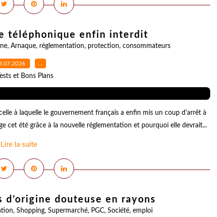
e téléphonique enfin interdit
ne
,
Arnaque
,
réglementation
,
protection
,
consommateurs
8.07.2026
…
ests et Bons Plans
le à laquelle le gouvernement français a enfin mis un coup d'arrêt à
cet été grâce à la nouvelle réglementation et pourquoi elle devrait...
Lire la suite
s d’origine douteuse en rayons
tion
,
Shopping
,
Supermarché
,
PGC
,
Société
,
emploi