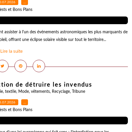
0.07.2026
…
ests et Bons Plans
ont assister à l'un des événements astronomiques les plus marquants de
l, offrant une éclipse solaire visible sur tout le territoire...
Lire la suite
ction de détruire les invendus
ie
,
textile
,
Mode
,
vêtements
,
Recyclage
,
Tribune
5.07.2026
…
ests et Bons Plans