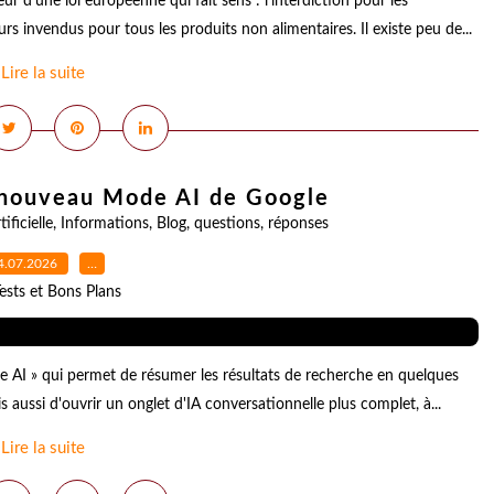
r d'une loi européenne qui fait sens : l'interdiction pour les
urs invendus pour tous les produits non alimentaires. Il existe peu de...
Lire la suite
u nouveau Mode AI de Google
tificielle
,
Informations
,
Blog
,
questions
,
réponses
4.07.2026
…
ests et Bons Plans
 AI » qui permet de résumer les résultats de recherche en quelques
is aussi d'ouvrir un onglet d'IA conversationnelle plus complet, à...
Lire la suite