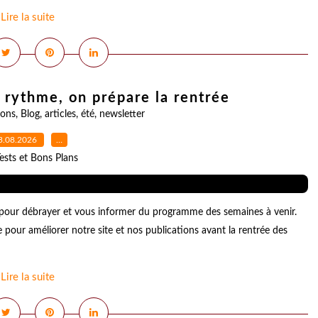
Lire la suite
rythme, on prépare la rentrée
ions
,
Blog
,
articles
,
été
,
newsletter
3.08.2026
…
ests et Bons Plans
our débrayer et vous informer du programme des semaines à venir.
e pour améliorer notre site et nos publications avant la rentrée des
Lire la suite