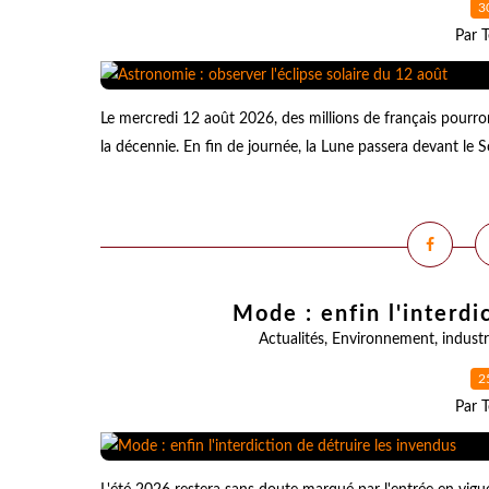
3
Par T
Le mercredi 12 août 2026, des millions de français pourr
la décennie. En fin de journée, la Lune passera devant le Solei
Mode : enfin l'interdi
Actualités
,
Environnement
,
industr
2
Par T