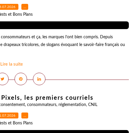
3.07.2026
…
ests et Bons Plans
 consommateurs et ça, les marques l’ont bien compris. Depuis
e drapeaux tricolores, de slogans évoquant le savoir-faire français ou
Lire la suite
Pixels, les premiers courriels
consentement
,
consommateurs
,
réglementation
,
CNIL
1.07.2026
…
ests et Bons Plans