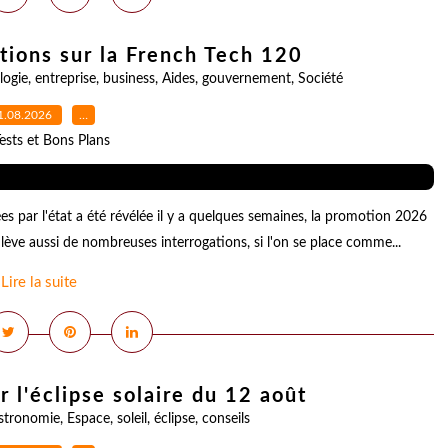
ations sur la French Tech 120
logie
,
entreprise
,
business
,
Aides
,
gouvernement
,
Société
1.08.2026
…
ests et Bons Plans
s par l'état a été révélée il y a quelques semaines, la promotion 2026
ulève aussi de nombreuses interrogations, si l'on se place comme...
Lire la suite
 l'éclipse solaire du 12 août
stronomie
,
Espace
,
soleil
,
éclipse
,
conseils