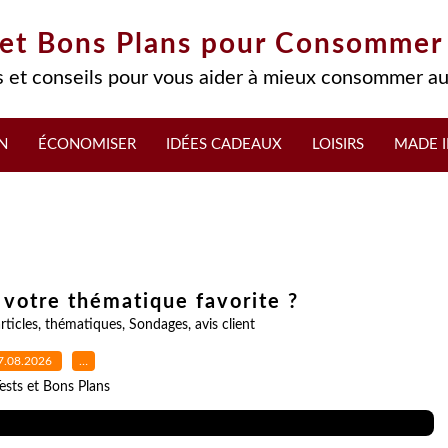
 et Bons Plans pour Consommer
 et conseils pour vous aider à mieux consommer au
N
ÉCONOMISER
IDÉES CADEAUX
LOISIRS
MADE I
 votre thématique favorite ?
rticles
,
thématiques
,
Sondages
,
avis client
7.08.2026
…
ests et Bons Plans