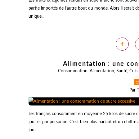
Les fruits et légumes vendus en supermarché sont souvent 
partie importés de l'autre bout du monde. Alors il sera
unique...
Alimentation : une co
Consommation
,
Alimentation
,
Santé
,
Cuis
1
Par T
Les français consomment en moyenne 25 kilos de sucre c
jour et par personne. C'est bien plus parlant et un chiff
jour...