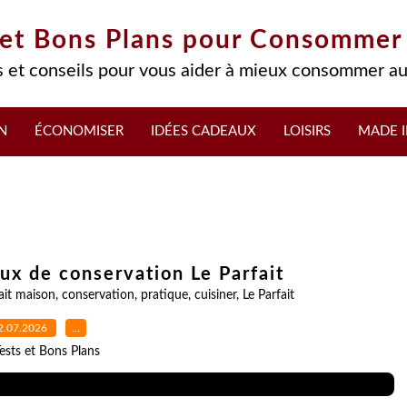
 et Bons Plans pour Consommer
 et conseils pour vous aider à mieux consommer au
N
ÉCONOMISER
IDÉES CADEAUX
LOISIRS
MADE I
ux de conservation Le Parfait
ait maison
,
conservation
,
pratique
,
cuisiner
,
Le Parfait
2.07.2026
…
ests et Bons Plans