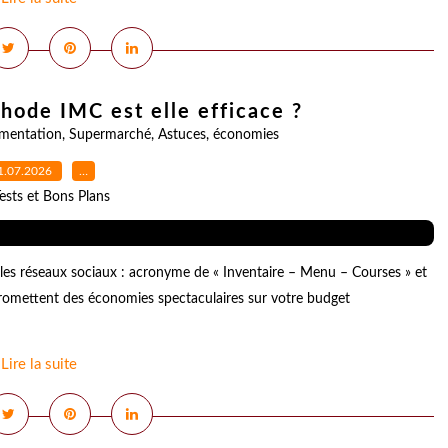
thode IMC est elle efficace ?
imentation
,
Supermarché
,
Astuces
,
économies
1.07.2026
…
ests et Bons Plans
r les réseaux sociaux : acronyme de « Inventaire – Menu – Courses » et
promettent des économies spectaculaires sur votre budget
Lire la suite