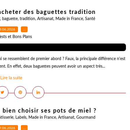
acheter des baguettes tradition
,
baguette
,
tradition
,
Artisanat
,
Made in France
,
Santé
3.06.2026
…
ests et Bons Plans
i se ressemblent de premier abord ? Faux, la principale différence n'est
tient. En effet, deux baguettes peuvent avoir un aspect très...
Lire la suite
bien choisir ses pots de miel ?
tisserie
,
Labels
,
Made in France
,
Artisanat
,
Gourmand
9.06.2026
…