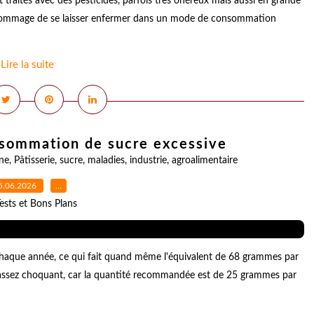
traités avec des pesticides, parfois très onéreux mais aussi en grande
it dommage de se laisser enfermer dans un mode de consommation
Lire la suite
nsommation de sucre excessive
ine
,
Pâtisserie
,
sucre
,
maladies
,
industrie
,
agroalimentaire
5.06.2026
…
ests et Bons Plans
haque année, ce qui fait quand même l'équivalent de 68 grammes par
re assez choquant, car la quantité recommandée est de 25 grammes par