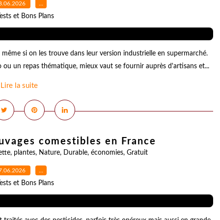
8.06.2026
…
ests et Bons Plans
 même si on les trouve dans leur version industrielle en supermarché.
ou un repas thématique, mieux vaut se fournir auprès d'artisans et...
Lire la suite
sauvages comestibles en France
ette
,
plantes
,
Nature
,
Durable
,
économies
,
Gratuit
7.06.2026
…
ests et Bons Plans