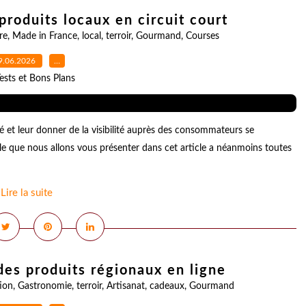
produits locaux en circuit court
re
,
Made in France
,
local
,
terroir
,
Gourmand
,
Courses
9.06.2026
…
ests et Bons Plans
té et leur donner de la visibilité auprès des consommateurs se
e que nous allons vous présenter dans cet article a néanmoins toutes
Lire la suite
des produits régionaux en ligne
ion
,
Gastronomie
,
terroir
,
Artisanat
,
cadeaux
,
Gourmand