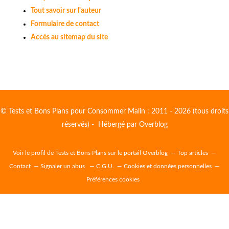
Tout savoir sur l'auteur
Formulaire de contact
Accès au sitemap du site
© Tests et Bons Plans pour Consommer Malin : 2011 - 2026 (tous droits
réservés) - Hébergé par
Overblog
Voir le profil de
Tests et Bons Plans
sur le portail Overblog
Top articles
Contact
Signaler un abus
C.G.U.
Cookies et données personnelles
Préférences cookies