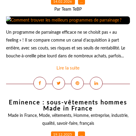
14.02.2026
…
Par Team TeBP
Un programme de parrainage efficace ne se choisit pas « au
feeling » ! Il se compare comme un canal d’acquisition à part
entière, avec ses couts, ses risques et ses seuils de rentabilité. Le
bouche-à-oreille pèse lourd dans de nombreux achats, parfois...
Lire la suite
Eminence : sous-vêtements hommes
Made in France
Made in France
,
Mode
,
vêtements
,
Homme
,
entreprise
,
industrie
,
qualité
,
savoir-faire
,
français
19.12.2025
…