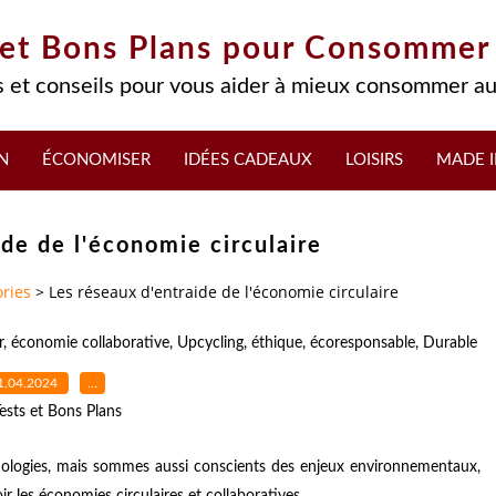
 et Bons Plans pour Consommer
 et conseils pour vous aider à mieux consommer au
N
ÉCONOMISER
IDÉES CADEAUX
LOISIRS
MADE I
ide de l'économie circulaire
ries
>
Les réseaux d'entraide de l'économie circulaire
r
,
économie collaborative
,
Upcycling
,
éthique
,
écoresponsable
,
Durable
1.04.2024
…
ests et Bons Plans
ologies, mais sommes aussi conscients des enjeux environnementaux,
r les économies circulaires et collaboratives.