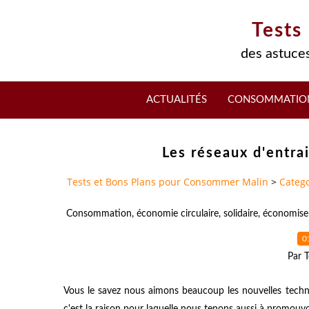
Tests
des astuces
ACTUALITÉS
CONSOMMATIO
Les réseaux d'entra
Tests et Bons Plans pour Consommer Malin
>
Catego
Consommation
,
économie circulaire
,
solidaire
,
économise
0
Par T
Vous le savez nous aimons beaucoup les nouvelles techn
c'est la raison pour laquelle nous tenons aussi à promouvoi