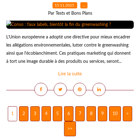
15.11.2025
…
Par Tests et Bons Plans
L’Union européenne a adopté une directive pour mieux encadrer
les allégations environnementales, lutter contre le greenwashing
ainsi que l'écoblanchiment. Ces pratiques marketing qui donnent
à tort une image durable à des produits ou services, seront...
Lire la suite
1
2
3
4
5
6
7
8
9
10
20
>
>>