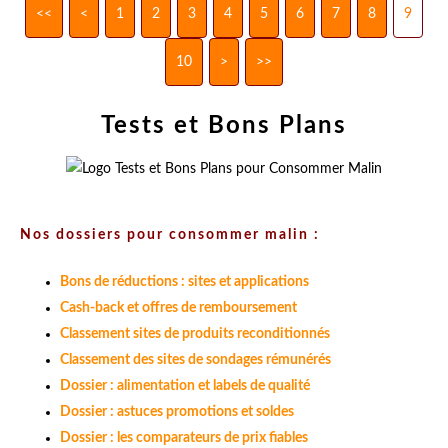
<<
<
1
2
3
4
5
6
7
8
9
10
20
30
40
50
>
>>
Tests et Bons Plans
Nos dossiers pour consommer malin :
Bons de réductions : sites et applications
Cash-back et offres de remboursement
Classement sites de produits reconditionnés
Classement des sites de sondages rémunérés
Dossier : alimentation et labels de qualité
Dossier : astuces promotions et soldes
Dossier : les comparateurs de prix fiables