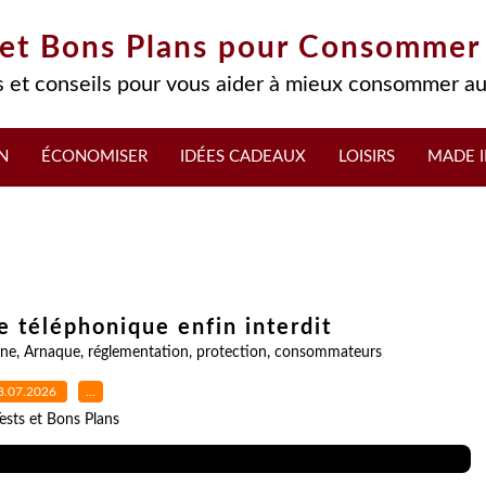
 et Bons Plans pour Consommer
 et conseils pour vous aider à mieux consommer au
N
ÉCONOMISER
IDÉES CADEAUX
LOISIRS
MADE I
e téléphonique enfin interdit
ne
,
Arnaque
,
réglementation
,
protection
,
consommateurs
8.07.2026
…
ests et Bons Plans