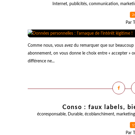
Internet
,
publicités
,
communication
,
marketi
2
Par T
Comme nous, vous avez du remarquer que sur beaucoup de
abonnement, on vous donne le choix entre « accepter » ou 
différence ne...
Conso : faux labels, b
écoresponsable
,
Durable
,
écoblanchiment
,
marketing
1
Par T