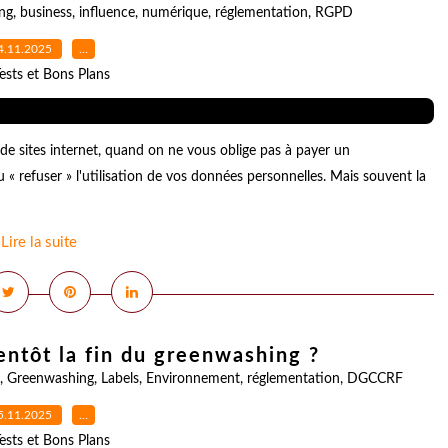
ng
,
business
,
influence
,
numérique
,
réglementation
,
RGPD
4.11.2025
…
ests et Bons Plans
 sites internet, quand on ne vous oblige pas à payer un
« refuser » l'utilisation de vos données personnelles. Mais souvent la
Lire la suite
ientôt la fin du greenwashing ?
,
Greenwashing
,
Labels
,
Environnement
,
réglementation
,
DGCCRF
5.11.2025
…
ests et Bons Plans