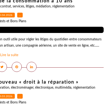
 de la consommation a 10 ans
,
contrat
,
services
,
litiges
,
médiation
,
réglementation
5.04.2026
…
ests et Bons Plans
util utile pour régler les litiges du quotidien entre consommateurs
n artisan, une compagnie aérienne, un site de vente en ligne, etc......
Lire la suite
ouveau « droit à la réparation »
aration
,
électroménager
,
électronique
,
multimédia
,
réglementation
3.03.2026
…
ests et Bons Plans