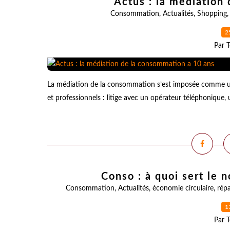
Actus : la médiation
Consommation
,
Actualités
,
Shopping
2
Par T
La médiation de la consommation s’est imposée comme un o
et professionnels : litige avec un opérateur téléphonique, u
Conso : à quoi sert le n
Consommation
,
Actualités
,
économie circulaire
,
rép
1
Par T