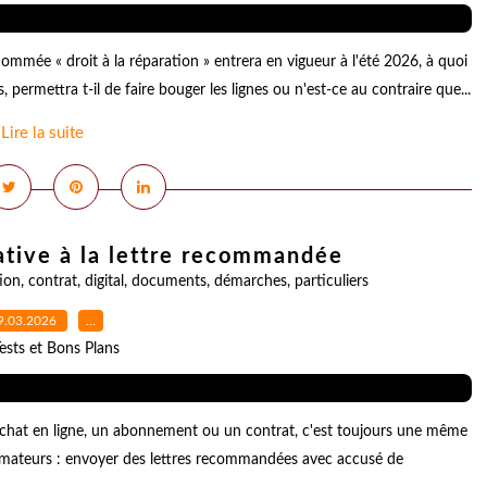
mée « droit à la réparation » entrera en vigueur à l'été 2026, à quoi
rmettra t-il de faire bouger les lignes ou n'est-ce au contraire que...
Lire la suite
ative à la lettre recommandée
ion
,
contrat
,
digital
,
documents
,
démarches
,
particuliers
9.03.2026
…
ests et Bons Plans
chat en ligne, un abonnement ou un contrat, c'est toujours une même
ommateurs : envoyer des lettres recommandées avec accusé de