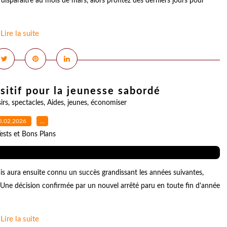
 disparaître au mois de mars, alors profitez des derniers jours pour
Lire la suite
ositif pour la jeunesse sabordé
sirs
,
spectacles
,
Aides
,
jeunes
,
économiser
5.02.2026
…
ests et Bons Plans
s aura ensuite connu un succès grandissant les années suivantes,
Une décision confirmée par un nouvel arrêté paru en toute fin d'année
Lire la suite