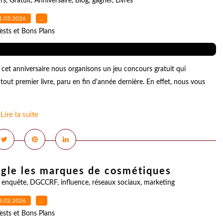
rs
,
Gratuit
,
Anniversaire
,
Blog
,
gagner
,
Livres
1.03.2026
…
ests et Bons Plans
r cet anniversaire nous organisons un jeu concours gratuit qui
out premier livre, paru en fin d'année dernière. En effet, nous vous
Lire la suite
gle les marques de cosmétiques
,
enquête
,
DGCCRF
,
influence
,
réseaux sociaux
,
marketing
8.02.2026
…
ests et Bons Plans