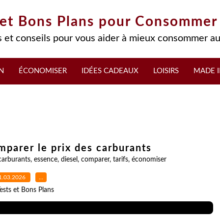
 et Bons Plans pour Consommer
 et conseils pour vous aider à mieux consommer au
N
ÉCONOMISER
IDÉES CADEAUX
LOISIRS
MADE I
omparer le prix des carburants
carburants
,
essence
,
diesel
,
comparer
,
tarifs
,
économiser
1.03.2026
…
ests et Bons Plans