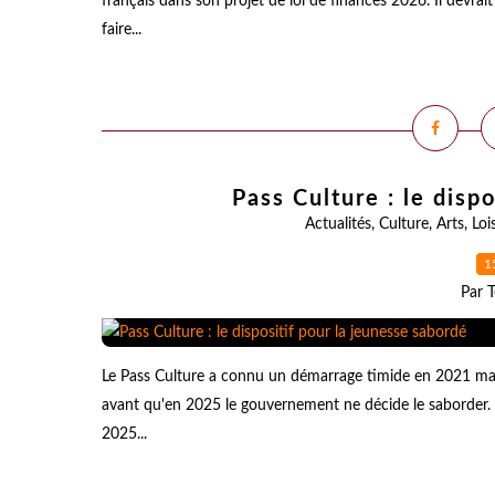
français dans son projet de loi de finances 2026. Il devrait
faire...
Pass Culture : le disp
Actualités
,
Culture
,
Arts
,
Loi
1
Par T
Le Pass Culture a connu un démarrage timide en 2021 mai
avant qu'en 2025 le gouvernement ne décide le saborder. 
2025...