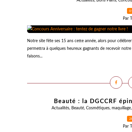
Actualités
,
Bons Plans
,
Concou
0
Par T
Notre site fête ses 15 ans cette année, alors pour célébre
permettra à quelques heureux gagnants de recevoir notre t
faisons...
Beauté : la DGCCRF épin
Actualités
,
Beauté
,
Cosmétiques
,
maquillage
2
Par T