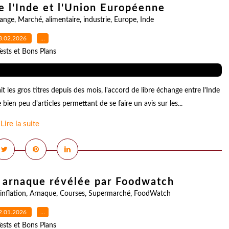
e l'Inde et l'Union Européenne
hange
,
Marché
,
alimentaire
,
industrie
,
Europe
,
Inde
3.02.2026
…
ests et Bons Plans
t les gros titres depuis des mois, l'accord de libre échange entre l'Inde
 bien peu d'articles permettant de se faire un avis sur les...
Lire la suite
le arnaque révélée par Foodwatch
inflation
,
Arnaque
,
Courses
,
Supermarché
,
FoodWatch
2.01.2026
…
ests et Bons Plans