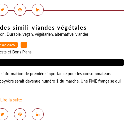
des simili-viandes végétales
ion
,
Durable
,
vegan
,
végétarien
,
alternative
,
viandes
7.02.2026
…
ests et Bons Plans
ne information de première importance pour les consommateurs
 HappyVore serait devenue numéro 1 du marché. Une PME française qui
Lire la suite