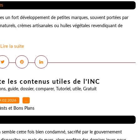
es un fort développement de petites marques, souvent portées par
aturels, crèmes artisanales ou huiles végétales revendiquant de
Lire la suite
te les contenus utiles de l'INC
ons
,
guide
,
dossier
,
comparer
,
Tutoriel
,
utile
,
Gratuit
9.02.2026
…
ests et Bons Plans
 semble cette fois bien condamné, sacrifié par le gouvernement