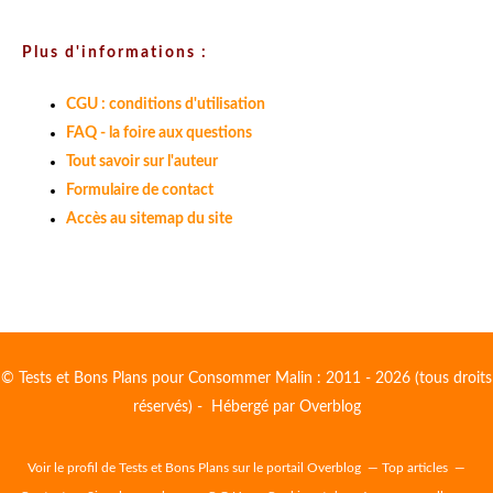
Plus d'informations :
CGU : conditions d'utilisation
FAQ - la foire aux questions
Tout savoir sur l'auteur
Formulaire de contact
Accès au sitemap du site
© Tests et Bons Plans pour Consommer Malin : 2011 - 2026 (tous droits
réservés) - Hébergé par
Overblog
Voir le profil de
Tests et Bons Plans
sur le portail Overblog
Top articles