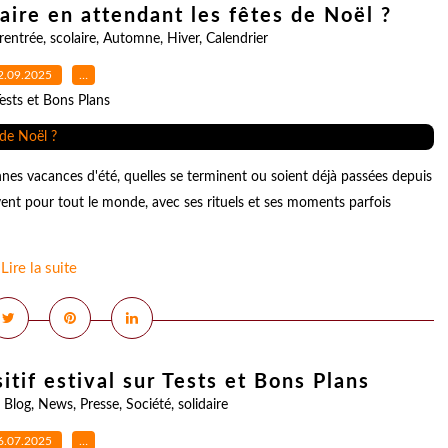
faire en attendant les fêtes de Noël ?
rentrée
,
scolaire
,
Automne
,
Hiver
,
Calendrier
2.09.2025
…
ests et Bons Plans
es vacances d'été, quelles se terminent ou soient déjà passées depuis
vent pour tout le monde, avec ses rituels et ses moments parfois
Lire la suite
itif estival sur Tests et Bons Plans
,
Blog
,
News
,
Presse
,
Société
,
solidaire
6.07.2025
…