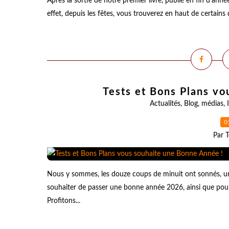
Après la sortie de notre premier livre, publié en fin d'ann
effet, depuis les fêtes, vous trouverez en haut de certains 
Tests et Bons Plans vo
Actualités
,
Blog
,
médias
,
0
Par T
Nous y sommes, les douze coups de minuit ont sonnés, un
souhaiter de passer une bonne année 2026, ainsi que pour
Profitons...