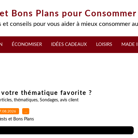
 et Bons Plans pour Consommer
 et conseils pour vous aider à mieux consommer au
N
ÉCONOMISER
IDÉES CADEAUX
LOISIRS
MADE I
 votre thématique favorite ?
rticles
,
thématiques
,
Sondages
,
avis client
7.08.2026
…
ests et Bons Plans