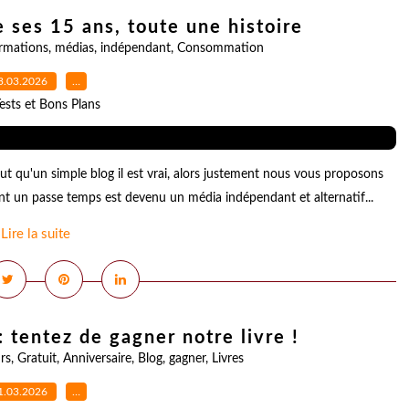
e ses 15 ans, toute une histoire
rmations
,
médias
,
indépendant
,
Consommation
3.03.2026
…
ests et Bons Plans
but qu'un simple blog il est vrai, alors justement nous vous proposons
ent un passe temps est devenu un média indépendant et alternatif...
Lire la suite
 tentez de gagner notre livre !
rs
,
Gratuit
,
Anniversaire
,
Blog
,
gagner
,
Livres
1.03.2026
…