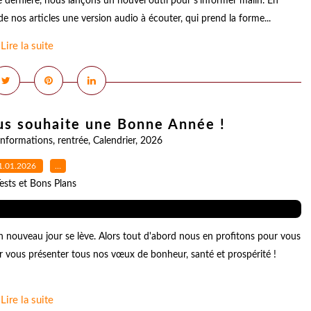
ée dernière, nous lançons un nouvel outil pour s'informer malin. En
de nos articles une version audio à écouter, qui prend la forme...
Lire la suite
us souhaite une Bonne Année !
Informations
,
rentrée
,
Calendrier
,
2026
1.01.2026
…
ests et Bons Plans
 nouveau jour se lève. Alors tout d'abord nous en profitons pour vous
 vous présenter tous nos vœux de bonheur, santé et prospérité !
Lire la suite