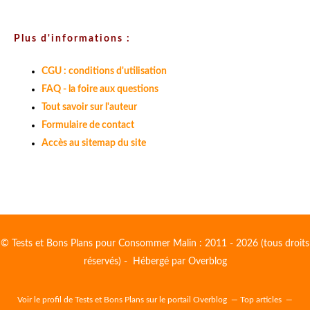
Plus d'informations :
CGU : conditions d'utilisation
FAQ - la foire aux questions
Tout savoir sur l'auteur
Formulaire de contact
Accès au sitemap du site
© Tests et Bons Plans pour Consommer Malin : 2011 - 2026 (tous droits
réservés) - Hébergé par
Overblog
Voir le profil de
Tests et Bons Plans
sur le portail Overblog
Top articles