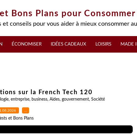
 et Bons Plans pour Consommer
 et conseils pour vous aider à mieux consommer au
N
ÉCONOMISER
IDÉES CADEAUX
LOISIRS
MADE I
ations sur la French Tech 120
logie
,
entreprise
,
business
,
Aides
,
gouvernement
,
Société
1.08.2026
…
ests et Bons Plans