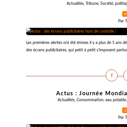
Actualités
,
Tribune
,
Société
,
politiq
0
Par T
Les premières alertes ont été émises il y a plus de 5 ans dé
des écrans publicitaires, qui petit à petit s'imposent parto
Actus : Journée Mondial
Actualités
,
Consommation
,
eau potable
2
Par T