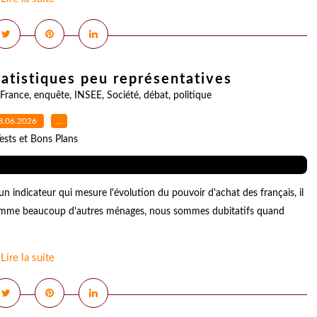
tatistiques peu représentatives
France
,
enquête
,
INSEE
,
Société
,
débat
,
politique
8.06.2026
…
ests et Bons Plans
 indicateur qui mesure l'évolution du pouvoir d'achat des français, il
e comme beaucoup d'autres ménages, nous sommes dubitatifs quand
Lire la suite