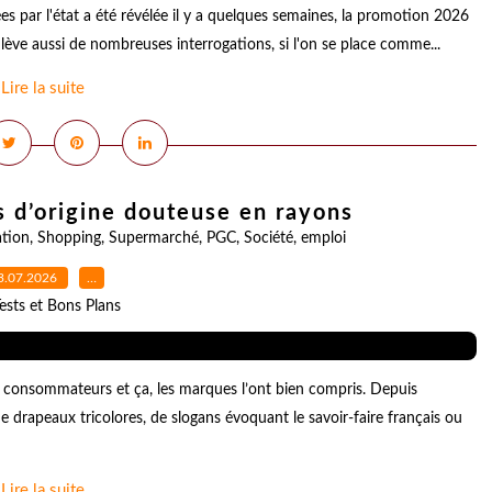
s par l'état a été révélée il y a quelques semaines, la promotion 2026
ulève aussi de nombreuses interrogations, si l'on se place comme...
Lire la suite
s d’origine douteuse en rayons
tion
,
Shopping
,
Supermarché
,
PGC
,
Société
,
emploi
3.07.2026
…
ests et Bons Plans
 consommateurs et ça, les marques l’ont bien compris. Depuis
e drapeaux tricolores, de slogans évoquant le savoir-faire français ou
Lire la suite