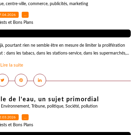
ue
,
centre-ville
,
commerce
,
publicités
,
marketing
7.04.2026
…
ests et Bons Plans
jà, pourtant rien ne semble être en mesure de limiter la prolifération
ut : dans les tabacs, dans les stations-service, dans les supermarchés,...
Lire la suite
e de l'eau, un sujet primordial
,
Environnement
,
Tribune
,
politique
,
Société
,
pollution
2.03.2026
…
ests et Bons Plans