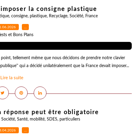
 imposer la consigne plastique
tique
,
consigne
,
plastique
,
Recyclage
,
Société
,
France
1.06.2026
…
ests et Bons Plans
ut point, tellement même que nous décidons de prendre notre clavier
épublique'' qui a décidé unilatéralement que la France devait imposer...
Lire la suite
a réponse peut être obligatoire
,
Société
,
Santé
,
mobilité
,
SDES
,
particuliers
8.04.2026
…