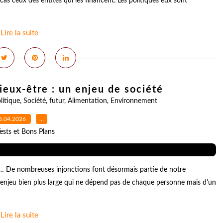
 cas ceux des entités qui les financent. Les politiques eux sont
Lire la suite
eux-être : un enjeu de société
litique
,
Société
,
futur
,
Alimentation
,
Environnement
5.04.2026
…
ests et Bons Plans
c… De nombreuses injonctions font désormais partie de notre
 un enjeu bien plus large qui ne dépend pas de chaque personne mais d'un
Lire la suite