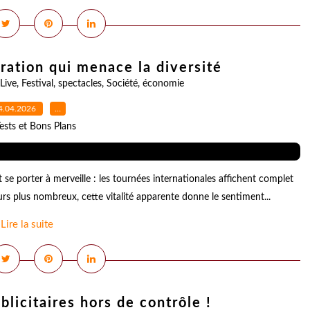
ration qui menace la diversité
Live
,
Festival
,
spectacles
,
Société
,
économie
4.04.2026
…
ests et Bons Plans
se porter à merveille : les tournées internationales affichent complet
ours plus nombreux, cette vitalité apparente donne le sentiment...
Lire la suite
blicitaires hors de contrôle !