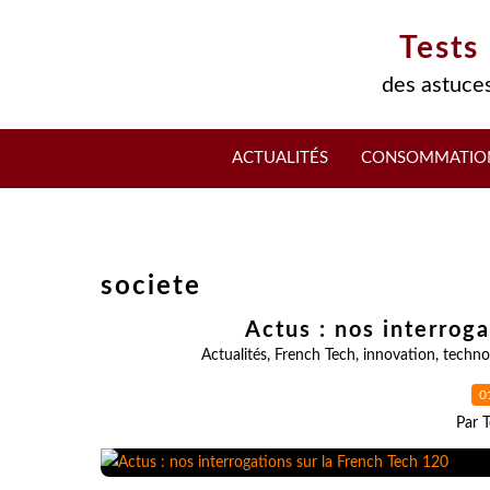
Tests
des astuces
ACTUALITÉS
CONSOMMATIO
societe
Actus : nos interrog
Actualités
,
French Tech
,
innovation
,
techno
0
Par T