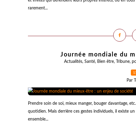
et invités qui défendent leurs propres intérêts, ou en tous
rarement...
Journée mondiale du mi
Actualités
,
Santé
,
Bien être
,
Tribune
,
po
1
Par T
Prendre soin de soi, mieux manger, bouger davantage, et
quotidien. Mais derrière ces gestes individuels, il existe
ensemble...