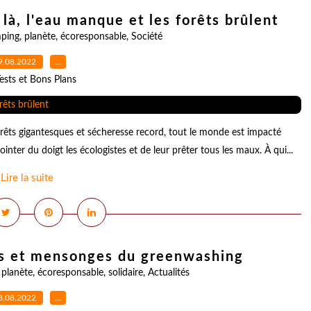
là, l'eau manque et les forêts brûlent
ping
,
planète
,
écoresponsable
,
Société
9.08.2022
…
ests et Bons Plans
rêts gigantesques et sécheresse record, tout le monde est impacté
inter du doigt les écologistes et de leur prêter tous les maux. À qui...
Lire la suite
ges et mensonges du greenwashing
,
planète
,
écoresponsable
,
solidaire
,
Actualités
8.08.2022
…