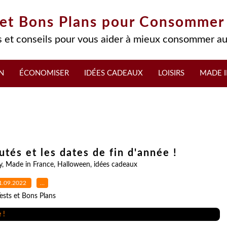
 et Bons Plans pour Consommer
 et conseils pour vous aider à mieux consommer au
N
ÉCONOMISER
IDÉES CADEAUX
LOISIRS
MADE I
utés et les dates de fin d'année !
y
,
Made in France
,
Halloween
,
idées cadeaux
1.09.2022
…
ests et Bons Plans