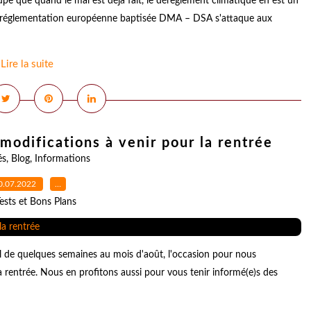
e que quand le mal est déjà fait, le dérèglement climatique en est un
lle réglementation européenne baptisée DMA – DSA s'attaque aux
Lire la suite
 modifications à venir pour la rentrée
és
,
Blog
,
Informations
0.07.2022
…
ests et Bons Plans
l de quelques semaines au mois d'août, l'occasion pour nous
a rentrée. Nous en profitons aussi pour vous tenir informé(e)s des