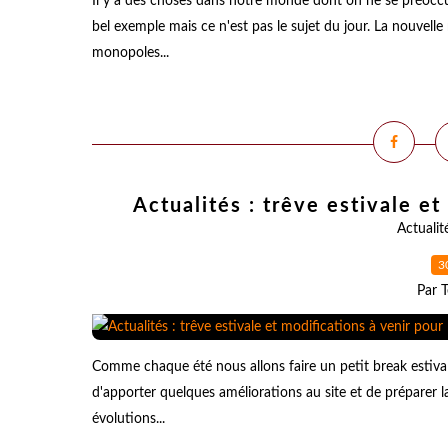
Il y a des choses dans notre monde dont on ne se préoccup
bel exemple mais ce n'est pas le sujet du jour. La nouve
monopoles...
Actualités : trêve estivale et
Actualit
3
Par T
Comme chaque été nous allons faire un petit break estiva
d'apporter quelques améliorations au site et de préparer l
évolutions...