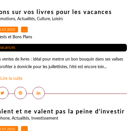
ons sur vos livres pour les vacances
omotions
,
Actualités
,
Culture
,
Loisirs
1.07.2022
…
ests et Bons Plans
s ventes de livres : idéal pour mettre un bon bouquin dans ses valises
iter à domicile pour les juillettistes, l'été est encore loin...
Lire la suite
lent et ne valent pas la peine d'investir
phone
,
Actualités
,
Investissement
2.07.2022
…