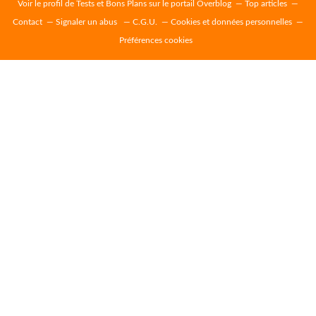
Voir le profil de
Tests et Bons Plans
sur le portail Overblog
Top articles
Contact
Signaler un abus
C.G.U.
Cookies et données personnelles
Préférences cookies