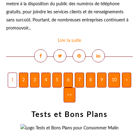
mettre à la disposition du public des numéros de téléphone
gratuits, pour joindre les services clients et de renseignements
sans surcoût. Pourtant, de nombreuses entreprises continuent à
promouvoir...
Lire la suite
1
2
3
4
5
6
7
8
9
10
20
30
40
50
60
70
80
90
100
200
>
>>
Tests et Bons Plans