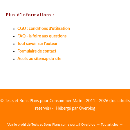
Plus d'informations :
CGU : conditions d'utilisation
FAQ - la foire aux questions
Tout savoir sur l'auteur
Formulaire de contact
Accès au sitemap du site
© Tests et Bons Plans pour Consommer Malin : 2011 - 2026 (tous droits
réservés) - Hébergé par
Overblog
Voir le profil de
Tests et Bons Plans
sur le portail Overblog
Top articles