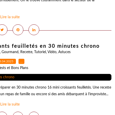
 au ternissement. On le trouve couramment dans le secteur de la
Lire la suite
ants feuilletés en 30 minutes chrono
,
Gourmand
,
Recette
,
Tutoriel
,
Vidéo
,
Astuces
3.04.2025
…
ests et Bons Plans
éparer en 30 minutes chrono 16 mini croissants feuilletés. Une recette
r un repas de famille ou encore si des amis débarquent à l'improviste...
Lire la suite