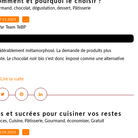
comment et pourquoi le choisir ?
rmand
,
chocolat
,
dégustation
,
dessert
,
Pâtisserie
7.11.2025
…
Par Team TeBP
onsidérablement métamorphosé. La demande de produits plus
nte. Le chocolat noir bio s’est donc imposé comme une alternative
Lire la suite
es et sucrées pour cuisiner vos restes
uces
,
Cuisine
,
Pâtisserie
,
Gourmand
,
économiser
,
Gratuit
8.09.2025
…