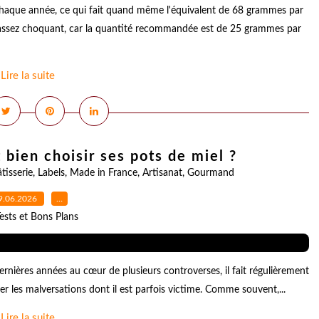
haque année, ce qui fait quand même l'équivalent de 68 grammes par
re assez choquant, car la quantité recommandée est de 25 grammes par
Lire la suite
bien choisir ses pots de miel ?
tisserie
,
Labels
,
Made in France
,
Artisanat
,
Gourmand
9.06.2026
…
ests et Bons Plans
ernières années au cœur de plusieurs controverses, il fait régulièrement
ter les malversations dont il est parfois victime. Comme souvent,...
Lire la suite