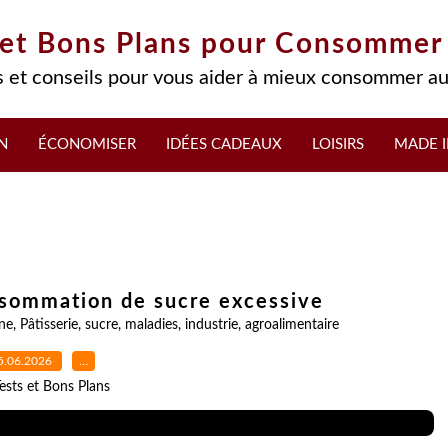
 et Bons Plans pour Consommer
 et conseils pour vous aider à mieux consommer au
N
ÉCONOMISER
IDÉES CADEAUX
LOISIRS
MADE I
nsommation de sucre excessive
ine
,
Pâtisserie
,
sucre
,
maladies
,
industrie
,
agroalimentaire
5.06.2026
…
ests et Bons Plans