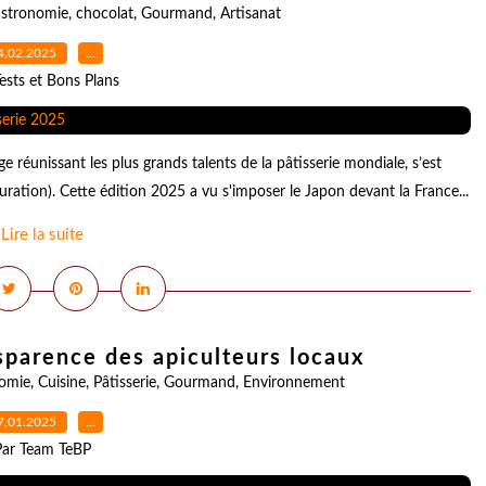
stronomie
,
chocolat
,
Gourmand
,
Artisanat
4.02.2025
…
ests et Bons Plans
réunissant les plus grands talents de la pâtisserie mondiale, s’est
uration). Cette édition 2025 a vu s'imposer le Japon devant la France...
Lire la suite
sparence des apiculteurs locaux
omie
,
Cuisine
,
Pâtisserie
,
Gourmand
,
Environnement
7.01.2025
…
Par Team TeBP