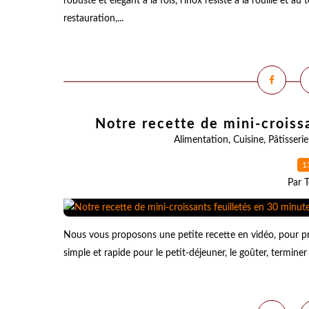
robuste et élégant à la fois, l’inox résiste à la rouille et
restauration,...
Notre recette de mini-croiss
Alimentation
,
Cuisine
,
Pâtisserie
1
Par T
Nous vous proposons une petite recette en vidéo, pour pr
simple et rapide pour le petit-déjeuner, le goûter, termine