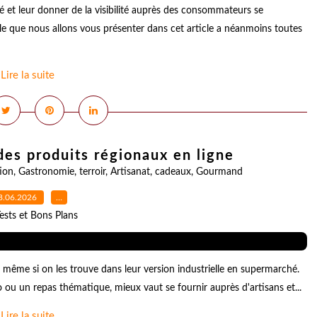
té et leur donner de la visibilité auprès des consommateurs se
e que nous allons vous présenter dans cet article a néanmoins toutes
Lire la suite
des produits régionaux en ligne
ion
,
Gastronomie
,
terroir
,
Artisanat
,
cadeaux
,
Gourmand
8.06.2026
…
ests et Bons Plans
 même si on les trouve dans leur version industrielle en supermarché.
ou un repas thématique, mieux vaut se fournir auprès d'artisans et...
Lire la suite