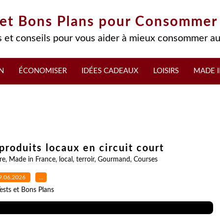
 et Bons Plans pour Consommer
 et conseils pour vous aider à mieux consommer au
N
ÉCONOMISER
IDÉES CADEAUX
LOISIRS
MADE I
produits locaux en circuit court
re
,
Made in France
,
local
,
terroir
,
Gourmand
,
Courses
9.06.2026
…
ests et Bons Plans