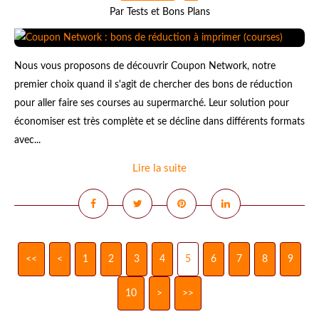
Par Tests et Bons Plans
Nous vous proposons de découvrir Coupon Network, notre
premier choix quand il s'agit de chercher des bons de réduction
pour aller faire ses courses au supermarché. Leur solution pour
économiser est très complète et se décline dans différents formats
avec...
Lire la suite
<<
<
1
2
3
4
5
6
7
8
9
10
20
>
>>