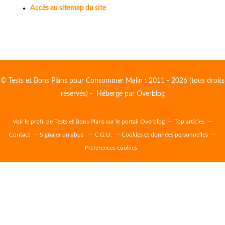
Accès au sitemap du site
© Tests et Bons Plans pour Consommer Malin : 2011 - 2026 (tous droits
réservés) - Hébergé par
Overblog
Voir le profil de
Tests et Bons Plans
sur le portail Overblog
Top articles
Contact
Signaler un abus
C.G.U.
Cookies et données personnelles
Préférences cookies