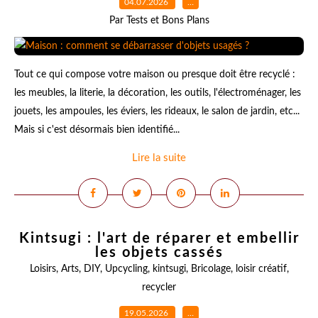
04.07.2026
…
Par Tests et Bons Plans
Tout ce qui compose votre maison ou presque doit être recyclé :
les meubles, la literie, la décoration, les outils, l'électroménager, les
jouets, les ampoules, les éviers, les rideaux, le salon de jardin, etc...
Mais si c'est désormais bien identifié...
Lire la suite
Kintsugi : l'art de réparer et embellir
les objets cassés
Loisirs
,
Arts
,
DIY
,
Upcycling
,
kintsugi
,
Bricolage
,
loisir créatif
,
recycler
19.05.2026
…