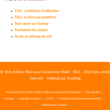
CGU : conditions d'utilisation
FAQ - la foire aux questions
Tout savoir sur l'auteur
Formulaire de contact
Accès au sitemap du site
© Tests et Bons Plans pour Consommer Malin : 2011 - 2026 (tous droits
réservés) - Hébergé par
Overblog
Voir le profil de
Tests et Bons Plans
sur le portail Overblog
Top articles
Contact
Signaler un abus
C.G.U.
Cookies et données personnelles
Préférences cookies