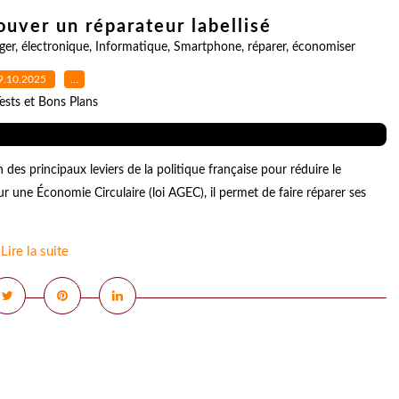
ouver un réparateur labellisé
ger
,
électronique
,
Informatique
,
Smartphone
,
réparer
,
économiser
9.10.2025
…
ests et Bons Plans
s principaux leviers de la politique française pour réduire le
our une Économie Circulaire (loi AGEC), il permet de faire réparer ses
Lire la suite