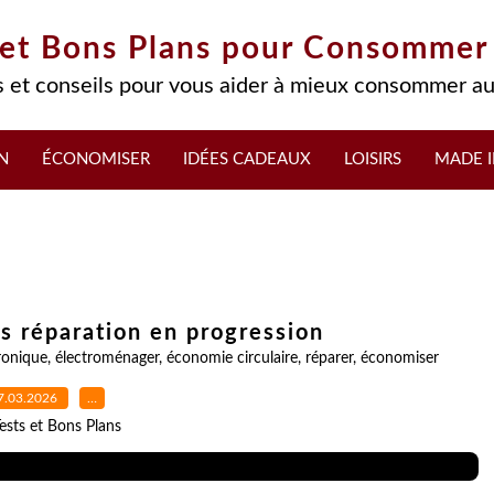
 et Bons Plans pour Consommer
 et conseils pour vous aider à mieux consommer au
N
ÉCONOMISER
IDÉES CADEAUX
LOISIRS
MADE I
us réparation en progression
ronique
,
électroménager
,
économie circulaire
,
réparer
,
économiser
7.03.2026
…
ests et Bons Plans