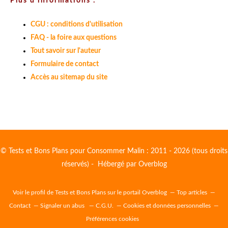
Plus d'informations :
CGU : conditions d'utilisation
FAQ - la foire aux questions
Tout savoir sur l'auteur
Formulaire de contact
Accès au sitemap du site
© Tests et Bons Plans pour Consommer Malin : 2011 - 2026 (tous droits
réservés) - Hébergé par
Overblog
Voir le profil de
Tests et Bons Plans
sur le portail Overblog
Top articles
Contact
Signaler un abus
C.G.U.
Cookies et données personnelles
Préférences cookies