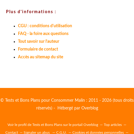
Plus d'informations :
CGU : conditions d'utilisation
FAQ - la foire aux questions
Tout savoir sur l'auteur
Formulaire de contact
Accès au sitemap du site
© Tests et Bons Plans pour Consommer Malin : 2011 - 2026 (tous droits
réservés) - Hébergé par
Overblog
Voir le profil de
Tests et Bons Plans
sur le portail Overblog
Top articles
Contact
Signaler un abus
C.G.U.
Cookies et données personnelles