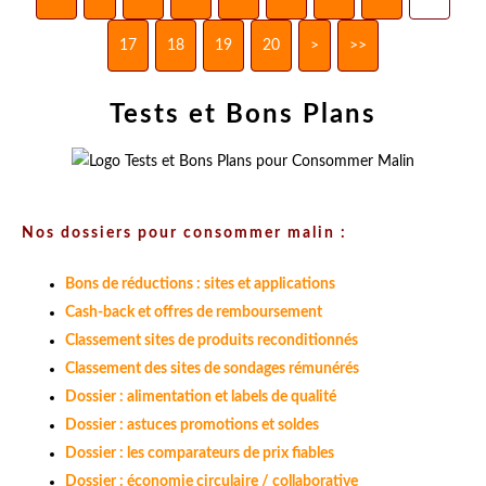
17
18
19
20
30
40
50
>
>>
Tests et Bons Plans
Nos dossiers pour consommer malin :
Bons de réductions : sites et applications
Cash-back et offres de remboursement
Classement sites de produits reconditionnés
Classement des sites de sondages rémunérés
Dossier : alimentation et labels de qualité
Dossier : astuces promotions et soldes
Dossier : les comparateurs de prix fiables
Dossier : économie circulaire / collaborative