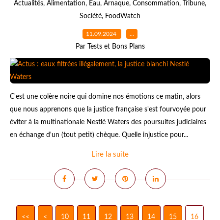
Actualités
,
Alimentation
,
Eau
,
Arnaque
,
Consommation
,
Tribune
,
Société
,
FoodWatch
11.09.2024
…
Par Tests et Bons Plans
C'est une colère noire qui domine nos émotions ce matin, alors
que nous apprenons que la justice française s'est fourvoyée pour
éviter à la multinationale Nestlé Waters des poursuites judiciaires
en échange d'un (tout petit) chèque. Quelle injustice pour...
Lire la suite
<<
<
10
11
12
13
14
15
16