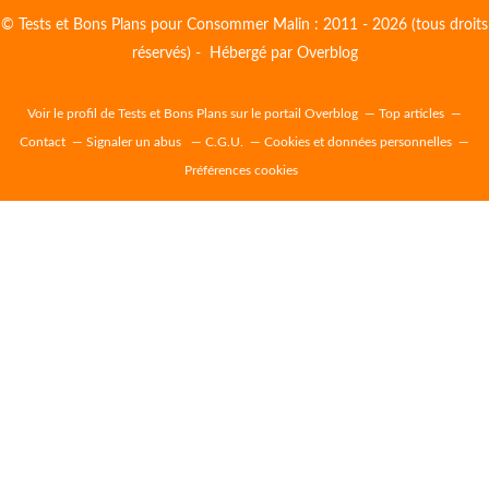
© Tests et Bons Plans pour Consommer Malin : 2011 - 2026 (tous droits
réservés) - Hébergé par
Overblog
Voir le profil de
Tests et Bons Plans
sur le portail Overblog
Top articles
Contact
Signaler un abus
C.G.U.
Cookies et données personnelles
Préférences cookies