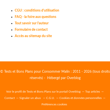
CGU : conditions d'utilisation
FAQ - la foire aux questions
Tout savoir sur l'auteur
Formulaire de contact
Accès au sitemap du site
© Tests et Bons Plans pour Consommer Malin : 2011 - 2026 (tous droits
réservés) - Hébergé par
Overblog
Voir le profil de
Tests et Bons Plans
sur le portail Overblog
Top articles
Contact
Signaler un abus
C.G.U.
Cookies et données personnelles
Préférences cookies