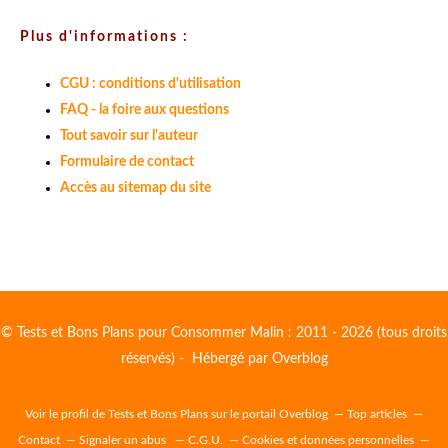
Plus d'informations :
CGU : conditions d'utilisation
FAQ - la foire aux questions
Tout savoir sur l'auteur
Formulaire de contact
Accès au sitemap du site
© Tests et Bons Plans pour Consommer Malin : 2011 - 2026 (tous droits
réservés) - Hébergé par
Overblog
Voir le profil de
Tests et Bons Plans
sur le portail Overblog
Top articles
Contact
Signaler un abus
C.G.U.
Cookies et données personnelles