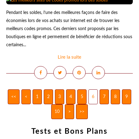
Pendant les soldes, l’une des meilleures façons de faire des
économies lors de vos achats sur internet est de trouver les
meilleurs codes promos. Ces derniers sont proposés par les
boutiques en ligne et permettent de bénéficier de réductions sous
certaines...
Lire la suite
<<
<
1
2
3
4
5
6
7
8
9
10
20
30
>
>>
Tests et Bons Plans