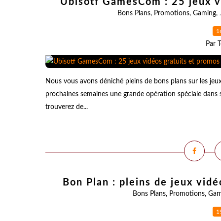
Ubisotf GamesCom : 25 jeux vi
Bons Plans
,
Promotions
,
Gaming
,
1
Par T
Nous vous avons déniché pleins de bons plans sur les jeux
prochaines semaines une grande opération spéciale dans 
trouverez de...
Bon Plan : pleins de jeux vid
Bons Plans
,
Promotions
,
Gam
1