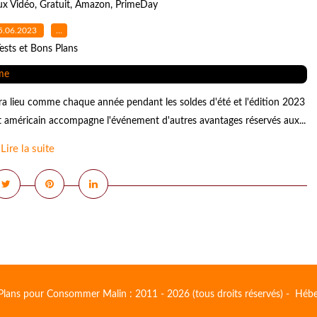
ux Vidéo
,
Gratuit
,
Amazon
,
PrimeDay
5.06.2023
…
ests et Bons Plans
a lieu comme chaque année pendant les soldes d'été et l'édition 2023
ant américain accompagne l'événement d'autres avantages réservés aux...
Lire la suite
Plans pour Consommer Malin : 2011 - 2026 (tous droits réservés) - Héb