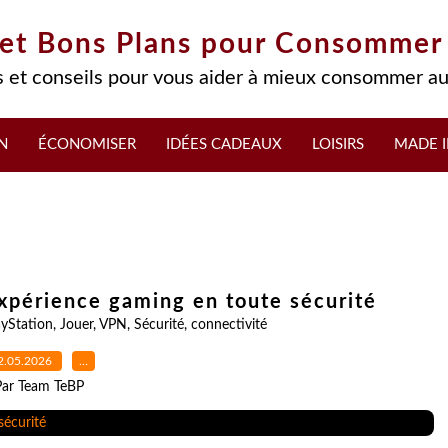
 et Bons Plans pour Consommer
 et conseils pour vous aider à mieux consommer au
N
ÉCONOMISER
IDÉES CADEAUX
LOISIRS
MADE I
expérience gaming en toute sécurité
ayStation
,
Jouer
,
VPN
,
Sécurité
,
connectivité
2.05.2026
…
Par Team TeBP