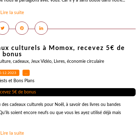
 nous la partagions avec vous. Car il y a sans doute dans notre...
Lire la suite
aux culturels à Momox, recevez 5€ de
bonus
ulture
,
cadeaux
,
Jeux Vidéo
,
Livres
,
économie circulaire
0.12.2023
…
ests et Bons Plans
u des cadeaux culturels pour Noël, à savoir des livres ou bandes
u'ils soient encore neufs ou que vous les ayez utilisé déjà mais
Lire la suite