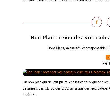
en France, une annonce assez rare et intéressante pour que
Bon Plan : revendez vos cade
Bons Plans
,
Actualités
,
écoresponsable
,
C
3
Par T
Un bon plan qui devrait plaire à celles et ceux qui ont reç
dessinées, des CD ou des DVD ainsi que des jeux vidéos. Q
décidez...