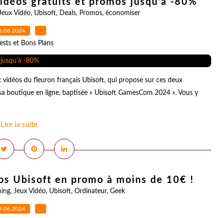
déos gratuits et promos jusqu'à -80%
Jeux Vidéo
,
Ubisoft
,
Deals
,
Promos
,
économiser
6.08.2024
…
ests et Bons Plans
 vidéos du fleuron français Ubisoft, qui propose sur ces deux
sa boutique en ligne, baptisée « Ubisoft GamesCom 2024 ». Vous y
Lire la suite
éos Ubisoft en promo à moins de 10€ !
ing
,
Jeux Vidéo
,
Ubisoft
,
Ordinateur
,
Geek
9.06.2024
…