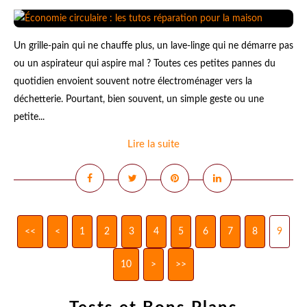
Un grille-pain qui ne chauffe plus, un lave-linge qui ne démarre pas
ou un aspirateur qui aspire mal ? Toutes ces petites pannes du
quotidien envoient souvent notre électroménager vers la
déchetterie. Pourtant, bien souvent, un simple geste ou une
petite...
Lire la suite
<<
<
1
2
3
4
5
6
7
8
9
10
20
30
>
>>