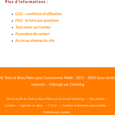
Plus d'informations :
CGU : conditions d'utilisation
FAQ - la foire aux questions
Tout savoir sur l'auteur
Formulaire de contact
Accès au sitemap du site
© Tests et Bons Plans pour Consommer Malin : 2011 - 2026 (tous droits
réservés) - Hébergé par
Overblog
Voir le profil de
Tests et Bons Plans
sur le portail Overblog
Top articles
Contact
Signaler un abus
C.G.U.
Cookies et données personnelles
Préférences cookies