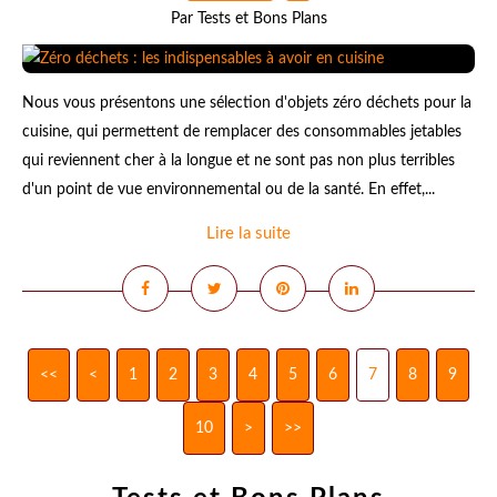
Par Tests et Bons Plans
Nous vous présentons une sélection d'objets zéro déchets pour la
cuisine, qui permettent de remplacer des consommables jetables
qui reviennent cher à la longue et ne sont pas non plus terribles
d'un point de vue environnemental ou de la santé. En effet,...
Lire la suite
<<
<
1
2
3
4
5
6
7
8
9
10
20
30
>
>>