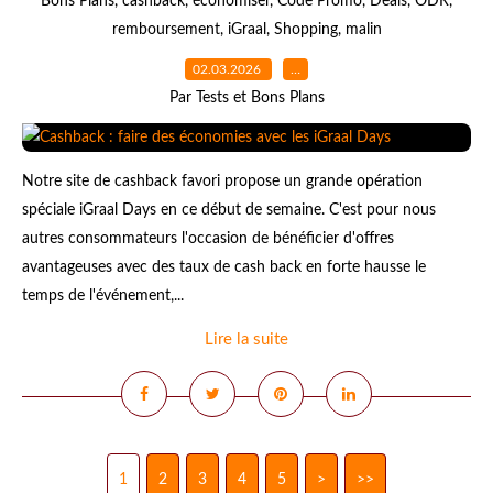
Bons Plans
,
cashback
,
économiser
,
Code Promo
,
Deals
,
ODR
,
remboursement
,
iGraal
,
Shopping
,
malin
02.03.2026
…
Par Tests et Bons Plans
Notre site de cashback favori propose un grande opération
spéciale iGraal Days en ce début de semaine. C'est pour nous
autres consommateurs l'occasion de bénéficier d'offres
avantageuses avec des taux de cash back en forte hausse le
temps de l'événement,...
Lire la suite
1
2
3
4
5
>
>>