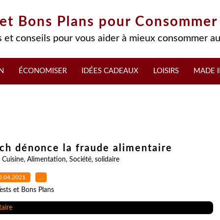
 et Bons Plans pour Consommer
 et conseils pour vous aider à mieux consommer au
N
ÉCONOMISER
IDÉES CADEAUX
LOISIRS
MADE I
h dénonce la fraude alimentaire
,
Cuisine
,
Alimentation
,
Société
,
solidaire
5.04.2021
…
ests et Bons Plans