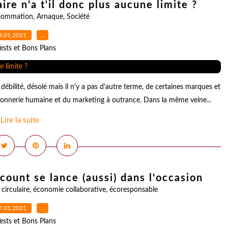
ire n'a t'il donc plus aucune limite ?
sommation
,
Arnaque
,
Société
4.01.2021
…
ests et Bons Plans
ébilité, désolé mais il n'y a pas d'autre terme, de certaines marques et
connerie humaine et du marketing à outrance. Dans la même veine...
Lire la suite
count se lance (aussi) dans l'occasion
circulaire
,
économie collaborative
,
écoresponsable
7.01.2021
…
ests et Bons Plans