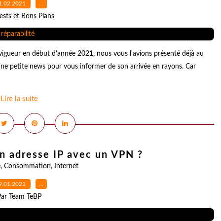
1.02.2021
…
ests et Bons Plans
n vigueur en début d'année 2021, nous vous l'avions présenté déjà au
une petite news pour vous informer de son arrivée en rayons. Car
Lire la suite
 adresse IP avec un VPN ?
e
,
Consommation
,
Internet
9.01.2021
…
Par Team TeBP