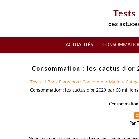
Tests
des astuces
ACTUALITÉS
CONSOMMATIO
Consommation : les cactus d'or
Tests et Bons Plans pour Consommer Malin
>
Catego
Consommation : les cactus d'or 2020 par 60 millio
Consommation
2
Par T
Nous ne connaissions pas ce classement annuel qui exist