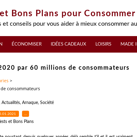
 et Bons Plans pour Consommer
 et conseils pour vous aider à mieux consommer au
N
ÉCONOMISER
IDÉES CADEAUX
LOISIRS
MADE I
 2020 par 60 millions de consommateurs
ries
>
ns de consommateurs
,
Actualités
,
Arnaque
,
Société
5.01.2021
…
ests et Bons Plans
e pourtant depuis quelques années déjà semble t'il et il est vraiment