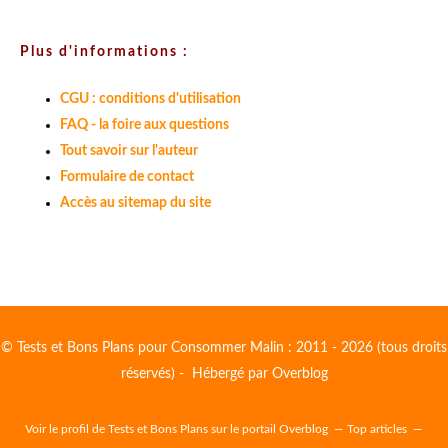
Plus d'informations :
CGU : conditions d'utilisation
FAQ - la foire aux questions
Tout savoir sur l'auteur
Formulaire de contact
Accès au sitemap du site
© Tests et Bons Plans pour Consommer Malin : 2011 - 2026 (tous droits
réservés) - Hébergé par
Overblog
Voir le profil de
Tests et Bons Plans
sur le portail Overblog
Top articles