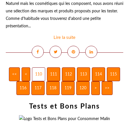
Naturel mais les cosmétiques qui les composent, nous avons réuni
une sélection des marques et produits proposés pour les tester.
Comme d'habitude vous trouverez d'abord une petite
présentation...
Lire la suite
<<
<
100
110
111
112
113
114
115
116
117
118
119
120
130
140
150
160
170
180
190
200
>
>>
Tests et Bons Plans