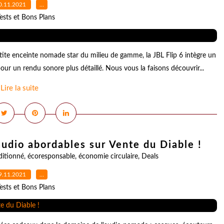
0.11.2021
…
ests et Bons Plans
etite enceinte nomade star du milieu de gamme, la JBL Flip 6 intègre un
our un rendu sonore plus détaillé. Nous vous la faisons découvrir...
Lire la suite
audio abordables sur Vente du Diable !
itionné
,
écoresponsable
,
économie circulaire
,
Deals
9.11.2021
…
ests et Bons Plans