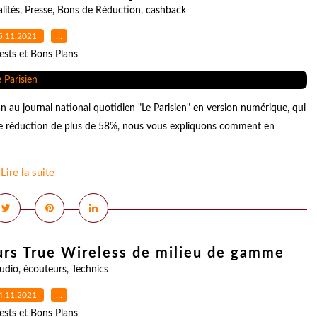
lités
,
Presse
,
Bons de Réduction
,
cashback
5.11.2021
…
ests et Bons Plans
 au journal national quotidien "Le Parisien" en version numérique, qui
elle réduction de plus de 58%, nous vous expliquons comment en
Lire la suite
rs True Wireless de milieu de gamme
udio
,
écouteurs
,
Technics
4.11.2021
…
ests et Bons Plans