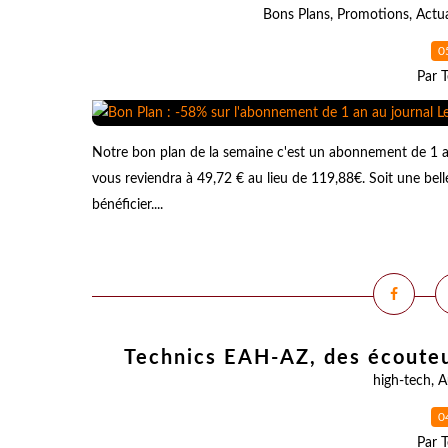
Bons Plans
,
Promotions
,
Actua
0
Par T
Notre bon plan de la semaine c'est un abonnement de 1 an
vous reviendra à 49,72 € au lieu de 119,88€. Soit une b
bénéficier....
Technics EAH-AZ, des écouteu
high-tech
,
A
0
Par T