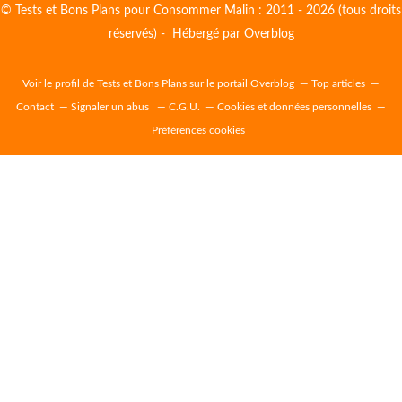
© Tests et Bons Plans pour Consommer Malin : 2011 - 2026 (tous droits
réservés) - Hébergé par
Overblog
Voir le profil de
Tests et Bons Plans
sur le portail Overblog
Top articles
Contact
Signaler un abus
C.G.U.
Cookies et données personnelles
Préférences cookies