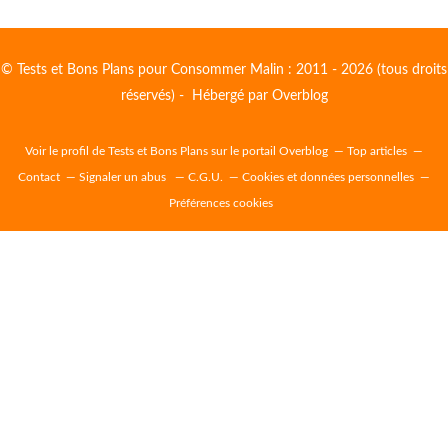
© Tests et Bons Plans pour Consommer Malin : 2011 - 2026 (tous droits
réservés) - Hébergé par
Overblog
Voir le profil de
Tests et Bons Plans
sur le portail Overblog
Top articles
Contact
Signaler un abus
C.G.U.
Cookies et données personnelles
Préférences cookies