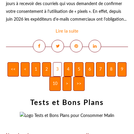
jours à recevoir des courriels qui vous demandent de confirmer
votre consentement à l'utilisation de « pixels ». En effet, depuis
juin 2026 les expéditeurs d'e-mails commerciaux ont l'obligation...
Lire la suite
<<
<
1
2
3
4
5
6
7
8
9
10
20
30
40
50
60
70
80
90
100
200
>
>>
Tests et Bons Plans