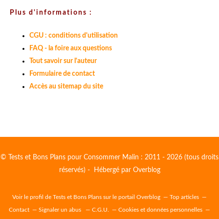
Plus d'informations :
CGU : conditions d'utilisation
FAQ - la foire aux questions
Tout savoir sur l'auteur
Formulaire de contact
Accès au sitemap du site
© Tests et Bons Plans pour Consommer Malin : 2011 - 2026 (tous droits
réservés) - Hébergé par
Overblog
Voir le profil de
Tests et Bons Plans
sur le portail Overblog
Top articles
Contact
Signaler un abus
C.G.U.
Cookies et données personnelles