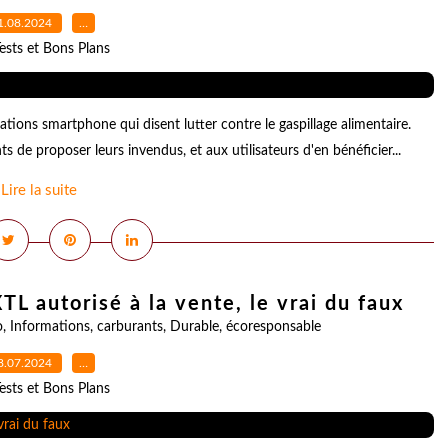
1.08.2024
…
ests et Bons Plans
cations smartphone qui disent lutter contre le gaspillage alimentaire.
 de proposer leurs invendus, et aux utilisateurs d'en bénéficier...
Lire la suite
TL autorisé à la vente, le vrai du faux
o
,
Informations
,
carburants
,
Durable
,
écoresponsable
8.07.2024
…
ests et Bons Plans