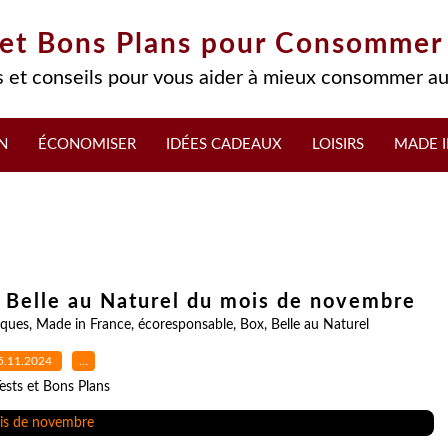
 et Bons Plans pour Consommer
 et conseils pour vous aider à mieux consommer au
N
ÉCONOMISER
IDÉES CADEAUX
LOISIRS
MADE I
 Belle au Naturel du mois de novembre
ques
,
Made in France
,
écoresponsable
,
Box
,
Belle au Naturel
5.11.2024
…
ests et Bons Plans