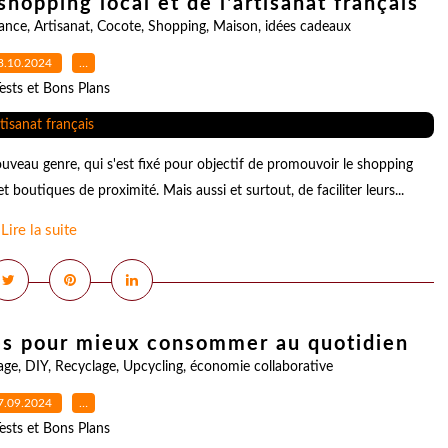
hopping local et de l'artisanat français
ance
,
Artisanat
,
Cocote
,
Shopping
,
Maison
,
idées cadeaux
3.10.2024
…
ests et Bons Plans
veau genre, qui s'est fixé pour objectif de promouvoir le shopping
 et boutiques de proximité. Mais aussi et surtout, de faciliter leurs...
Lire la suite
les pour mieux consommer au quotidien
age
,
DIY
,
Recyclage
,
Upcycling
,
économie collaborative
7.09.2024
…
ests et Bons Plans