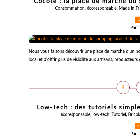
Cocote : la place de marché du s
Consommation
,
écoresponsable
,
Made in Fr
1
Par T
Nous vous faisons découvrir une place de marché d'un nou
local et d'offrir plus de visibilité aux artisans, producteurs
Low-Tech : des tutoriels simp
écoresponsable
,
low-tech
,
Tutoriel
,
Bricol
2
Par T