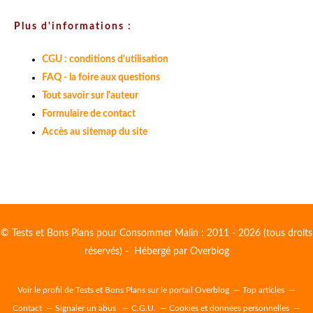
Plus d'informations :
CGU : conditions d'utilisation
FAQ - la foire aux questions
Tout savoir sur l'auteur
Formulaire de contact
Accès au sitemap du site
© Tests et Bons Plans pour Consommer Malin : 2011 - 2026 (tous droits
réservés) - Hébergé par
Overblog
Voir le profil de
Tests et Bons Plans
sur le portail Overblog
Top articles
Contact
Signaler un abus
C.G.U.
Cookies et données personnelles