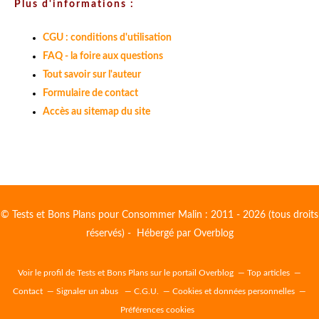
Plus d'informations :
CGU : conditions d'utilisation
FAQ - la foire aux questions
Tout savoir sur l'auteur
Formulaire de contact
Accès au sitemap du site
© Tests et Bons Plans pour Consommer Malin : 2011 - 2026 (tous droits
réservés) - Hébergé par
Overblog
Voir le profil de
Tests et Bons Plans
sur le portail Overblog
Top articles
Contact
Signaler un abus
C.G.U.
Cookies et données personnelles
Préférences cookies