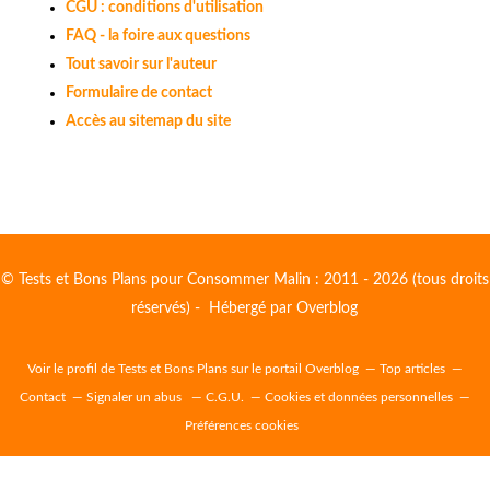
CGU : conditions d'utilisation
FAQ - la foire aux questions
Tout savoir sur l'auteur
Formulaire de contact
Accès au sitemap du site
© Tests et Bons Plans pour Consommer Malin : 2011 - 2026 (tous droits
réservés) - Hébergé par
Overblog
Voir le profil de
Tests et Bons Plans
sur le portail Overblog
Top articles
Contact
Signaler un abus
C.G.U.
Cookies et données personnelles
Préférences cookies