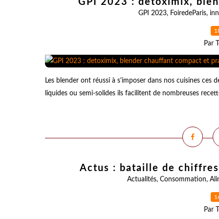
GPI 2023 : detoximix, ble
GPI 2023
,
FoiredeParis
,
in
1
Par T
Les blender ont réussi à s'imposer dans nos cuisines ces d
liquides ou semi-solides ils facilitent de nombreuses recett
Actus : bataille de chiffre
Actualités
,
Consommation
,
Al
1
Par T