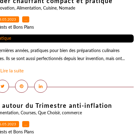
nder chauffant compact et pratique
novation
,
Alimentation
,
Cuisine
,
Nomade
8.05.2023
…
ests et Bons Plans
ernières années, pratiques pour bien des préparations culinaires
es. Ils se sont aussi perfectionnés depuis leur invention, mais ont...
Lire la suite
s autour du Trimestre anti-inflation
imentation
,
Courses
,
Que Choisir
,
commerce
6.05.2023
…
ests et Bons Plans