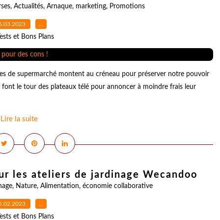
ses
,
Actualités
,
Arnaque
,
marketing
,
Promotions
6.03.2023
…
ests et Bons Plans
nes de supermarché montent au créneau pour préserver notre pouvoir
 font le tour des plateaux télé pour annoncer à moindre frais leur
Lire la suite
ur les ateliers de jardinage Wecandoo
inage
,
Nature
,
Alimentation
,
économie collaborative
5.02.2023
…
ests et Bons Plans