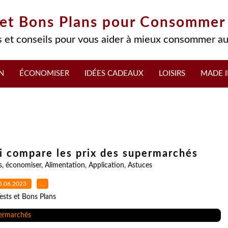
 et Bons Plans pour Consommer
 et conseils pour vous aider à mieux consommer au
N
ÉCONOMISER
IDÉES CADEAUX
LOISIRS
MADE I
ui compare les prix des supermarchés
s
,
économiser
,
Alimentation
,
Application
,
Astuces
5.06.2023
…
ests et Bons Plans