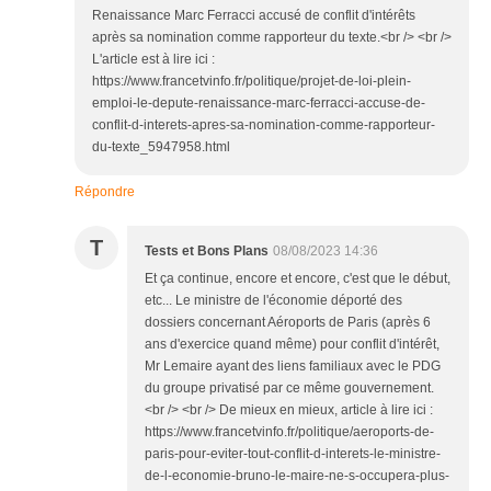
Renaissance Marc Ferracci accusé de conflit d'intérêts
après sa nomination comme rapporteur du texte.<br /> <br />
L'article est à lire ici :
https://www.francetvinfo.fr/politique/projet-de-loi-plein-
emploi-le-depute-renaissance-marc-ferracci-accuse-de-
conflit-d-interets-apres-sa-nomination-comme-rapporteur-
du-texte_5947958.html
Répondre
T
Tests et Bons Plans
08/08/2023 14:36
Et ça continue, encore et encore, c'est que le début,
etc... Le ministre de l'économie déporté des
dossiers concernant Aéroports de Paris (après 6
ans d'exercice quand même) pour conflit d'intérêt,
Mr Lemaire ayant des liens familiaux avec le PDG
du groupe privatisé par ce même gouvernement.
<br /> <br /> De mieux en mieux, article à lire ici :
https://www.francetvinfo.fr/politique/aeroports-de-
paris-pour-eviter-tout-conflit-d-interets-le-ministre-
de-l-economie-bruno-le-maire-ne-s-occupera-plus-