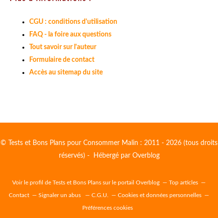
CGU : conditions d'utilisation
FAQ - la foire aux questions
Tout savoir sur l'auteur
Formulaire de contact
Accès au sitemap du site
© Tests et Bons Plans pour Consommer Malin : 2011 - 2026 (tous droits
réservés) - Hébergé par
Overblog
Voir le profil de
Tests et Bons Plans
sur le portail Overblog
Top articles
Contact
Signaler un abus
C.G.U.
Cookies et données personnelles
Préférences cookies